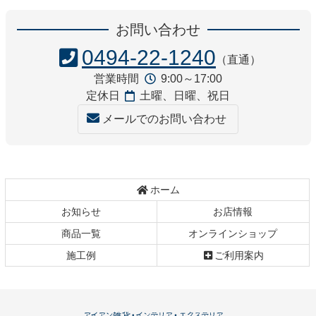
ン
ー
お問い合わせ
テ
ジ
ン
の
0494-22-1240
（直通）
ツ
先
営業時間
9:00～17:00
本
頭
定休日
土曜、日曜、祝日
文
へ
の
戻
メールでのお問い合わせ
先
る
頭
へ
戻
ホーム
る
お知らせ
お店情報
商品一覧
オンラインショップ
施工例
ご利用案内