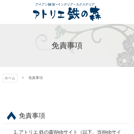
コ
ン
テ
ン
アトリエ 鉄の森
ツ
本
免責事項
文
へ
ス
キ
ッ
免責事項
ホーム
プ
免責事項
アトリエ 鉄の森Webサイト（以下、当Webサイ