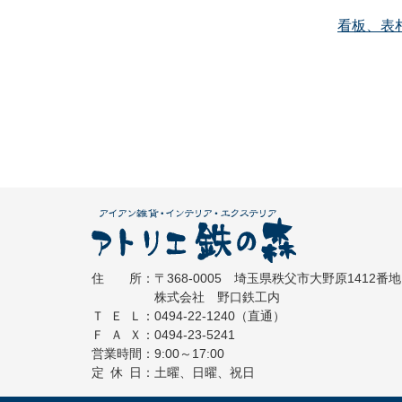
看板、表
コ
ペ
ン
ー
テ
ジ
ン
の
ツ
先
本
頭
文
へ
の
戻
先
る
住所
：
〒368-0005
埼玉県秩父市大野原1412番地
アトリエ
頭
株式会社 野口鉄工内
へ
ＴＥＬ
：
0494-22-1240
（直通）
戻
ＦＡＸ
：
0494-23-5241
営業時間
：
9:00～17:00
る
定休日
：
土曜、日曜、祝日
鉄の森