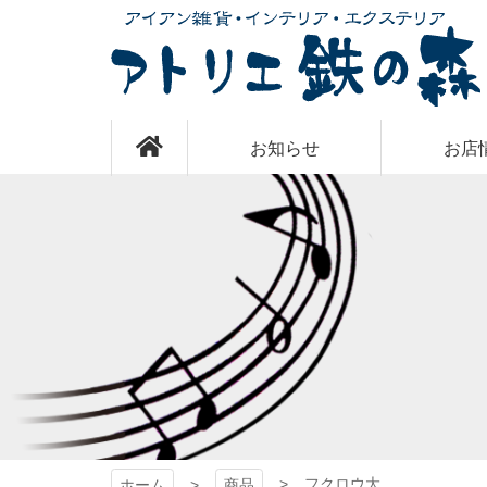
コ
ン
テ
ン
ツ
アトリエ 鉄の
本
お知らせ
お店
文
へ
ス
森
キ
ッ
プ
フクロウ大
ホーム
商品