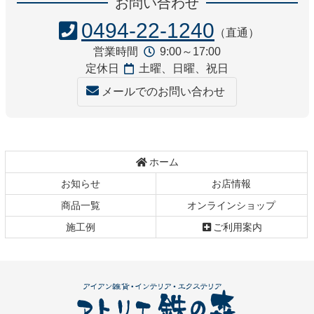
お問い合わせ
テ
ジ
ン
の
0494-22-1240
（直通）
ツ
先
営業時間
9:00～17:00
本
頭
定休日
土曜、日曜、祝日
文
へ
の
戻
メールでのお問い合わせ
先
る
頭
へ
戻
ホーム
る
お知らせ
お店情報
商品一覧
オンラインショップ
施工例
ご利用案内