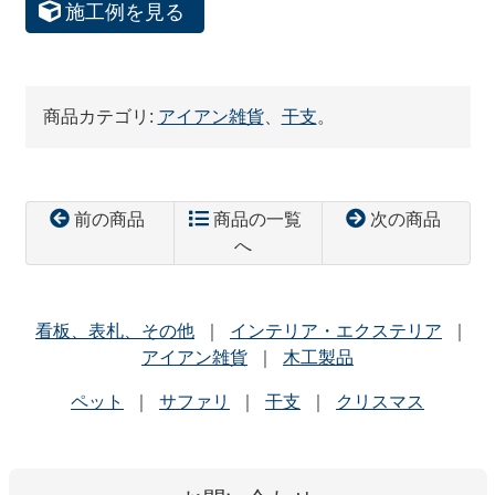
施工例を見る
商品カテゴリ:
アイアン雑貨
、
干支
。
前の商品
商品の一覧
次の商品
へ
看板、表札、その他
インテリア・エクステリア
アイアン雑貨
木工製品
ペット
サファリ
干支
クリスマス
コ
ペ
ン
ー