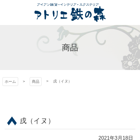
コ
ン
テ
ン
アトリエ 鉄の森
ツ
本
商品
文
へ
ス
キ
ッ
戌（イヌ）
ホーム
商品
プ
戌（イヌ）
2021年3月18日