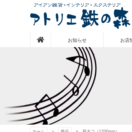
コ
ン
テ
ン
ツ
アトリエ 鉄の
本
お知らせ
お店
文
へ
ス
森
キ
ッ
プ
箱ネコ（1200mm）
ホーム
商品