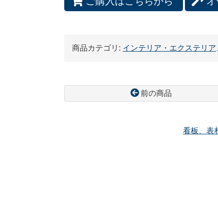
ご購入はこちらから
オ
商品カテゴリ:
インテリア・エクステリア
前の商品
看板、表
コ
ペ
ン
ー
テ
ジ
ン
の
ツ
先