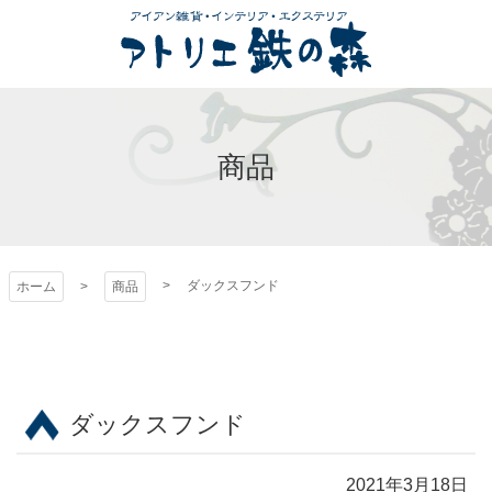
コ
ン
テ
ン
アトリエ 鉄の森
ツ
本
商品
文
へ
ス
キ
ッ
ダックスフンド
ホーム
商品
プ
ダックスフンド
2021年3月18日