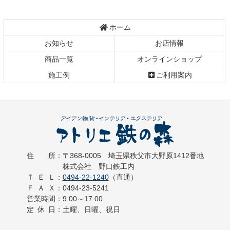
へ
戻
ホーム
る
お知らせ
お店情報
商品一覧
オンラインショップ
施工例
ご利用案内
住所
：
〒368-0005
埼玉県秩父市大野原1412番地
アトリエ 鉄の森
株式会社 野口鉄工内
ＴＥＬ
：
0494-22-1240
（直通）
ＦＡＸ
：
0494-23-5241
営業時間
：
9:00～17:00
定休日
：
土曜、日曜、祝日