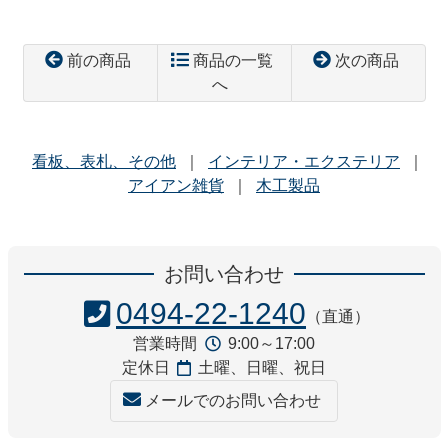
前の商品
商品の一覧
次の商品
へ
看板、表札、その他
インテリア・エクステリア
アイアン雑貨
木工製品
コ
ペ
ン
ー
お問い合わせ
テ
ジ
ン
の
0494-22-1240
（直通）
ツ
先
営業時間
9:00～17:00
本
頭
定休日
土曜、日曜、祝日
文
へ
の
戻
メールでのお問い合わせ
先
る
頭