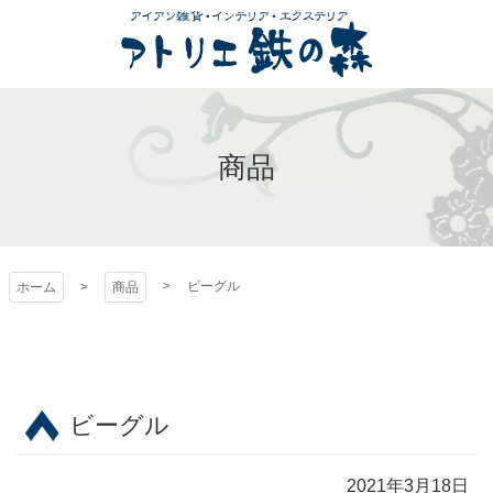
コ
ン
テ
ン
アトリエ 鉄の森
ツ
本
商品
文
へ
ス
キ
ッ
ビーグル
ホーム
商品
プ
ビーグル
2021年3月18日