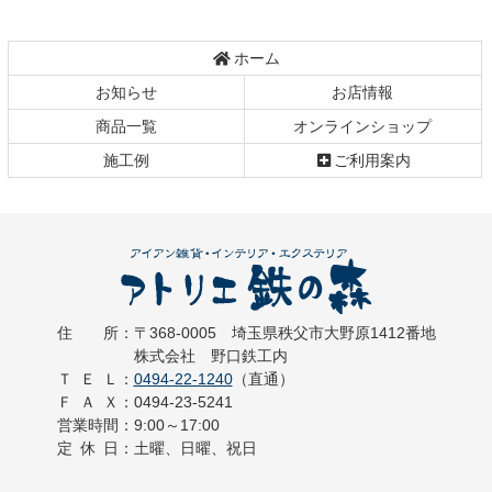
へ
戻
ホーム
る
お知らせ
お店情報
商品一覧
オンラインショップ
施工例
ご利用案内
住所
：
〒368-0005
埼玉県秩父市大野原1412番地
アトリエ 鉄の森
株式会社 野口鉄工内
ＴＥＬ
：
0494-22-1240
（直通）
ＦＡＸ
：
0494-23-5241
営業時間
：
9:00～17:00
定休日
：
土曜、日曜、祝日