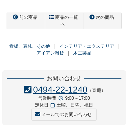
前の商品
商品の一覧
次の商品
へ
看板、表札、その他
インテリア・エクステリア
アイアン雑貨
木工製品
コ
ペ
ン
ー
お問い合わせ
テ
ジ
ン
の
0494-22-1240
（直通）
ツ
先
営業時間
9:00～17:00
本
頭
定休日
土曜、日曜、祝日
文
へ
の
戻
メールでのお問い合わせ
先
る
頭