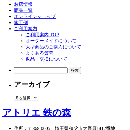
お店情報
商品一覧
オンラインショップ
施工例
ご利用案内
ご利用案内 TOP
オーダーメイドについて
大型商品のご購入について
よくある質問
返品・交換について
検
索:
アーカイブ
ア
ー
カ
アトリエ 鉄の森
イ
ブ
住所
：
〒368-0005
埼玉県秩父市大野原1412番地