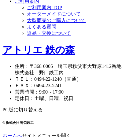
ご利用案内
ご利用案内 TOP
オーダーメイドについて
大型商品のご購入について
よくある質問
返品・交換について
アトリエ 鉄の森
住所
：
〒368-0005
埼玉県秩父市大野原1412番地
株式会社 野口鉄工内
ＴＥＬ
：
0494-22-1240
（直通）
ＦＡＸ
：
0494-23-5241
営業時間
：
9:00～17:00
定休日
：
土曜、日曜、祝日
PC版に切り替える
© 株式会社 野口鉄工
ホームへ
サイトメニューを開く