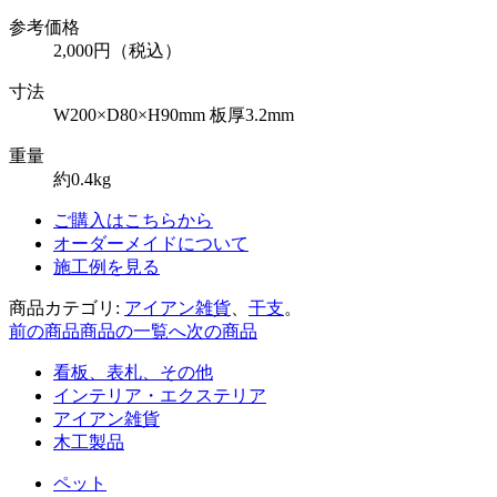
参考価格
2,000円（税込）
寸法
W200×D80×H90mm 板厚3.2mm
重量
約0.4kg
ご購入はこちらから
オーダーメイドについて
施工例を見る
商品カテゴリ:
アイアン雑貨
、
干支
。
前の商品
商品の一覧へ
次の商品
看板、表札、その他
インテリア・エクステリア
アイアン雑貨
木工製品
ペット