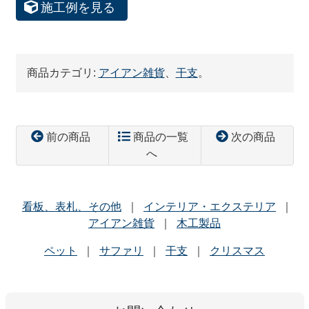
施工例を見る
商品カテゴリ:
アイアン雑貨
、
干支
。
前の商品
商品の一覧
次の商品
へ
看板、表札、その他
インテリア・エクステリア
アイアン雑貨
木工製品
ペット
サファリ
干支
クリスマス
コ
ペ
ン
ー