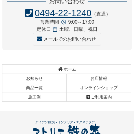
お問い合わせ
テ
ジ
ン
の
0494-22-1240
（直通）
ツ
先
営業時間
9:00～17:00
本
頭
定休日
土曜、日曜、祝日
文
へ
の
戻
メールでのお問い合わせ
先
る
頭
へ
戻
ホーム
る
お知らせ
お店情報
商品一覧
オンラインショップ
施工例
ご利用案内