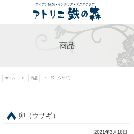
コ
ン
テ
ン
アトリエ 鉄の森
ツ
本
商品
文
へ
ス
キ
ッ
卯（ウサギ）
ホーム
商品
プ
卯（ウサギ）
2021年3月18日